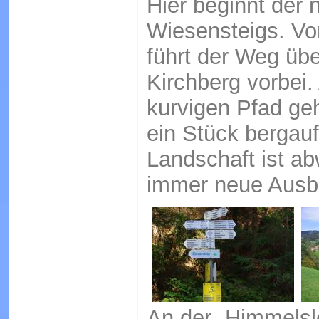
Hier beginnt der 
Wiesensteigs. Vo
führt der Weg üb
Kirchberg vorbei
kurvigen Pfad ge
ein Stück bergau
Landschaft ist ab
immer neue Ausbli
An der „Himmelsl