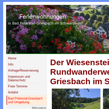
Home
Der Wiesenste
Info
Rundwanderweg
Anfrage/Reservierung
Impressum und
Griesbach im 
Datenschutz
Freie Termine
Anfahrt
Bad Peterstal-Griesbach
und Umgebung
Bildergalerie